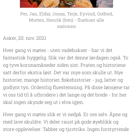
Per, Jan, Eldar, Jonas, Terje, Eyvind, Gotfred,
Morten, Henrik (foto) - fluehuer alle
sammen
Asker, 20. nov. 2021
Hver gang vi møtes - uten vadebukser - har vi det
fantastisk hyggelig. Slik var det denne lørdagen også. To
og tyve koronamåneder siden sist. Praten og historiene
satt derfor ekstra løst. Det var mye som skulle ut. Nye
historier, mange historier, fiskehistorier - jug, latter og
godlynt tyn. Ordentlig fluestemning.
På disse lønsjene tar
vi oss tid til å utbrodere i det lange og det brede - for her
skal ingen skynde seg ut i elva igjen.
Hver gang vi møtes slik er vi nedpå. Er oss selv. Åpne og
med lave skuldre. Vi deler raust på gode øyeblikk og
store opplevelser. Tabber og tjuvtriks. Ingen forstyrrende