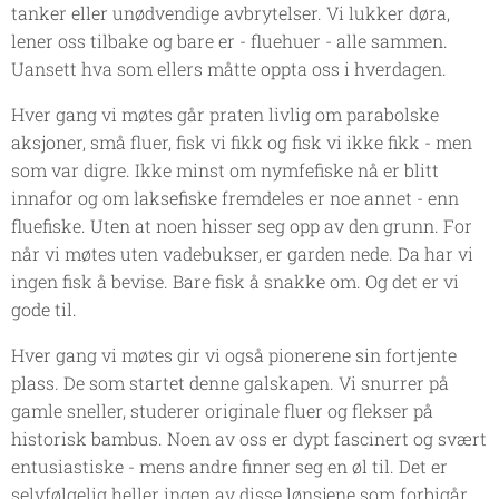
tanker eller unødvendige avbrytelser. Vi lukker døra,
lener oss tilbake og bare er - fluehuer - alle sammen.
Uansett hva som ellers måtte oppta oss i hverdagen.
Hver gang vi møtes går praten livlig om parabolske
aksjoner, små fluer, fisk vi fikk og fisk vi ikke fikk - men
som var digre. Ikke minst om nymfefiske nå er blitt
innafor og om laksefiske fremdeles er noe annet - enn
fluefiske. Uten at noen hisser seg opp av den grunn. For
når vi møtes uten vadebukser, er garden nede. Da har vi
ingen fisk å bevise. Bare fisk å snakke om. Og det er vi
gode til.
Hver gang vi møtes gir vi også pionerene sin fortjente
plass. De som startet denne galskapen. Vi snurrer på
gamle sneller, studerer originale fluer og flekser på
historisk bambus. Noen av oss er dypt fascinert og svært
entusiastiske - mens andre finner seg en øl til. Det er
selvfølgelig heller ingen av disse lønsjene som forbigår